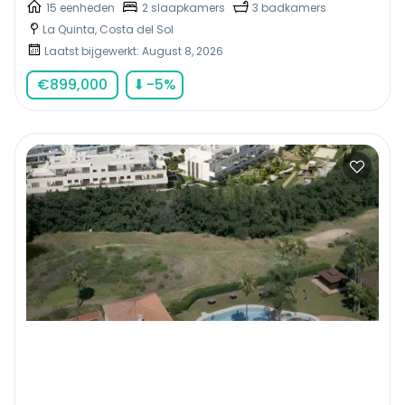
15 eenheden
2 slaapkamers
3 badkamers
La Quinta, Costa del Sol
Laatst bijgewerkt: August 8, 2026
€
899,000
⬇
-5
%