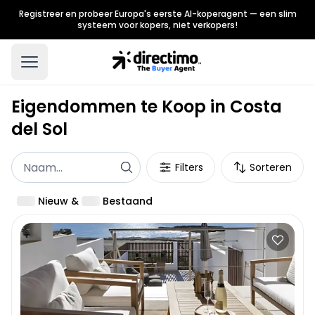
Registreer en probeer Europa's eerste AI-koperagent — een slim
systeem voor kopers, niet verkopers!
Eigendommen te Koop in Costa
del Sol
Filters
Sorteren
Nieuw
&
Bestaand