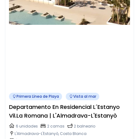
Primera Línea de Playa
Vista al mar
Departamento En Residencial L´Estanyo
Vil.la Romana | L'Almadrava-L'Estanyò
6 unidades
2 camas
2 balneario
L'Almadrava-L'Estanyò, Costa Blanca