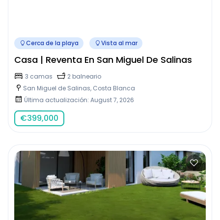
Cerca de la playa
Vista al mar
Casa | Reventa En San Miguel De Salinas
3 camas
2 balneario
San Miguel de Salinas, Costa Blanca
Última actualización: August 7, 2026
€
399,000