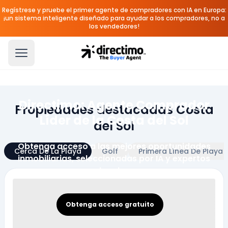
Regístrese y pruebe el primer agente de compradores con IA en Europa:
¡un sistema inteligente diseñado para ayudar a los compradores, no a
los vendedores!
Directimo: Agente Comprador
Propiedades destacadas Costa
Líder de la Costa del Sol
del Sol
Obtenga acceso a las mejores oportunidades
Cerca De La Playa
Golf
Primera Línea De Playa
inmobiliarias, seleccionadas por IA y expertos
locales
Obtenga acceso gratuito