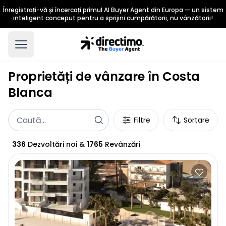
Înregistrați-vă și încercați primul AI Buyer Agent din Europa — un sistem
inteligent conceput pentru a sprijini cumpărătorii, nu vânzătorii!
Proprietăți de vânzare în Costa
Blanca
Filtre
Sortare
336
Dezvoltări noi
&
1765
Revânzări