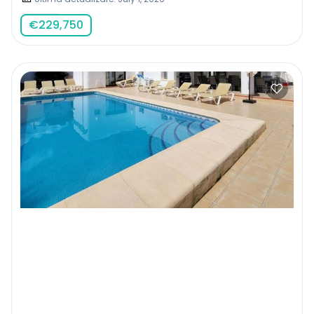
€
229,750