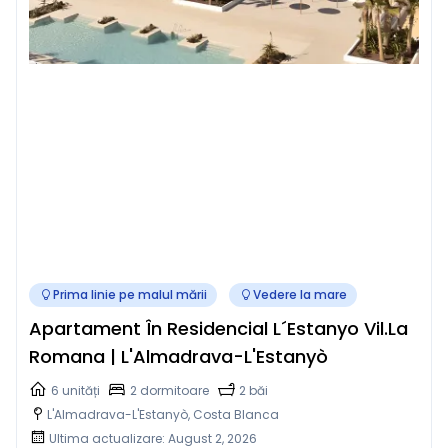
Prima linie pe malul mării
Vedere la mare
Apartament În Residencial L´Estanyo Vil.la
Romana | L'Almadrava-L'Estanyò
6 unități
2 dormitoare
2 băi
L'Almadrava-L'Estanyò, Costa Blanca
Ultima actualizare: August 2, 2026