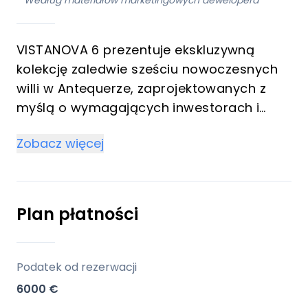
*
Według materiałów marketingowych dewelopera
VISTANOVA 6 prezentuje ekskluzywną
kolekcję zaledwie sześciu nowoczesnych
willi w Antequerze, zaprojektowanych z
myślą o wymagających inwestorach i
osobach poszukujących prywatności,
Zobacz więcej
wydajności i luksusu na Costa del Sol.
Każda rezydencja, z 3 sypialniami i 2
łazienkami, została starannie
zaprojektowana, aby zapewnić najwyższy
Plan płatności
komfort i oszczędność energii. W pełni
wyposażona kuchnia i najnowocześniejszy
system klimatyzacji aerotermicznej
Podatek od rezerwacji
zapewnią komfort i oszczędność energii.
6000 €
Domy, których oddanie planowane jest na