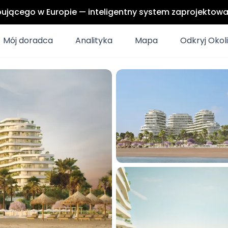
upującego w Europie — inteligentny system zaprojektow
Mój doradca
Analityka
Mapa
Odkryj Okol