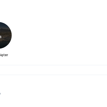
ięter
a