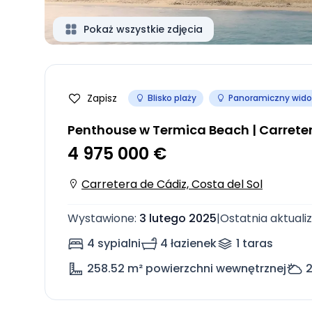
Pokaż wszystkie zdjęcia
Zapisz
Blisko plaży
Panoramiczny wido
Penthouse w Termica Beach | Carrete
4 975 000 €
Carretera de Cádiz, Costa del Sol
Wystawione
:
3 lutego 2025
|
Ostatnia aktuali
4 sypialni
4 łazienek
1
taras
258.52
m² powierzchni wewnętrznej
2