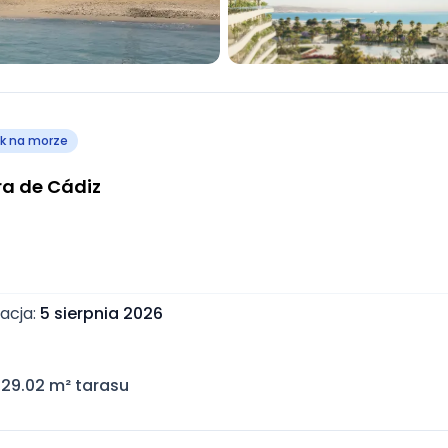
k na morze
ra de Cádiz
zacja
:
5 sierpnia 2026
29.02
m² tarasu