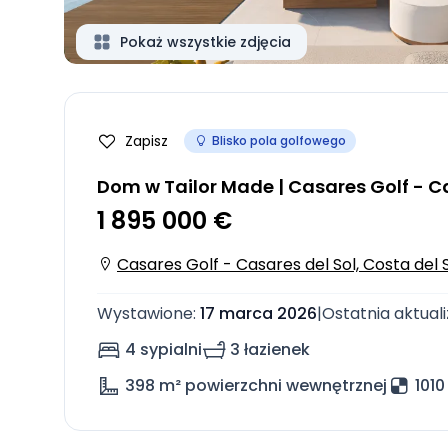
Pokaż wszystkie zdjęcia
Zapisz
Blisko pola golfowego
Dom w Tailor Made | Casares Golf - Ca
1 895 000 €
Casares Golf - Casares del Sol, Costa del 
Wystawione
:
17 marca 2026
|
Ostatnia aktuali
4 sypialni
3 łazienek
398
m² powierzchni wewnętrznej
1010