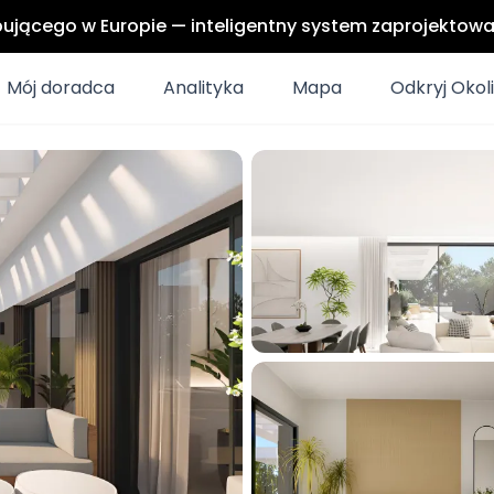
upującego w Europie — inteligentny system zaprojektow
Mój doradca
Analityka
Mapa
Odkryj Okol