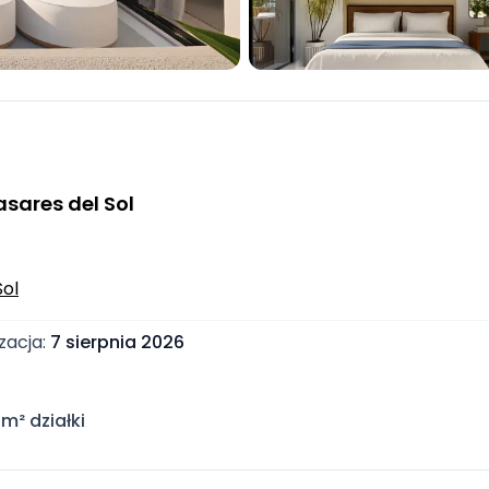
sares del Sol
Sol
zacja
:
7 sierpnia 2026
 m² działki