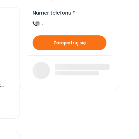
Numer telefonu
*
Zarejestruj się
ć
lny