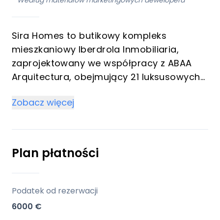
*
Według materiałów marketingowych dewelopera
Sira Homes to butikowy kompleks
mieszkaniowy Iberdrola Inmobiliaria,
zaprojektowany we współpracy z ABAA
Arquitectura, obejmujący 21 luksusowych
rezydencji w Elvirii, w Marbelli. Każdy dom
Zobacz więcej
został zaprojektowany tak, aby
harmonizował z naturalnym otoczeniem,
oferując atmosferę spokoju i ukojenia. Z
apartamentami 2- i 3-pokojowymi,
Plan płatności
prywatnymi basenami i przestronnymi
terenami zewnętrznymi, Sira Homes
stanowi ekskluzywną przystań zarówno
Podatek od rezerwacji
dla inwestorów poszukujących dużego
6000 €
potencjału wynajmu, jak i dla tych, którzy