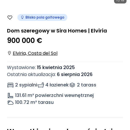
Blisko pola golfowego
Dom szeregowy w Sira Homes | Elviria
900 000 €
Elviria, Costa del Sol
Wystawione
:
15 kwietnia 2025
Ostatnia aktualizacja
:
6 sierpnia 2026
2 sypialni
4 łazienek
2
taras
s
131.61
m² powierzchni wewnętrznej
100.72
m² tarasu