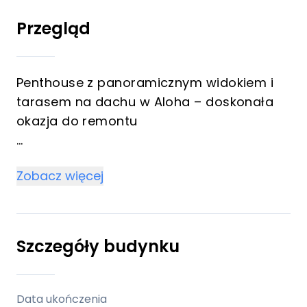
Przegląd
Penthouse z panoramicznym widokiem i
tarasem na dachu w Aloha – doskonała
okazja do remontu
Witamy w tym przestronnym penthousie
Zobacz więcej
w Aloha, oferującym zapierające dech w
piersiach widoki na La Conchę, klub
golfowy Aloha i Morze Śródziemne.
Szczegóły budynku
Nieruchomość posiada dwa przestronne
tarasy. Na główny taras można wejść
bezpośrednio z salonu i sypialni głównej,
Data ukończenia