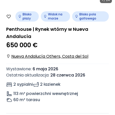
Blisko
Widok na
Blisko pola
plaży
morze
golfowego
Penthouse | Rynek wtórny w Nueva
Andalucía
650 000 €
Nueva Andalucía Others, Costa del Sol
Wystawione
:
6 maja 2026
Ostatnia aktualizacja
:
28 czerwca 2026
2 sypialni
2 łazienek
113
m² powierzchni wewnętrznej
60
m² tarasu