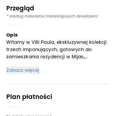
Przegląd
*
Według materiałów marketingowych dewelopera
Opis
Witamy w Villi Paula, ekskluzywnej kolekcji
trzech imponujących, gotowych do
zamieszkania rezydencji w Mijas,
oferujących najwyższy poziom luksusu i
Zobacz więcej
wyrafinowania na Costa del Sol. Te
wyjątkowe wille mistrzowsko łączą
elegancję z otaczającą je naturą, każda z
nich oferuje 4 sypialnie, 4 łazienki i
Plan płatności
prywatny basen. Zaprojektowane, aby
rozkoszować zmysły i uszczęśliwiać duszę,
te nieruchomości stanowią oazę spokoju i