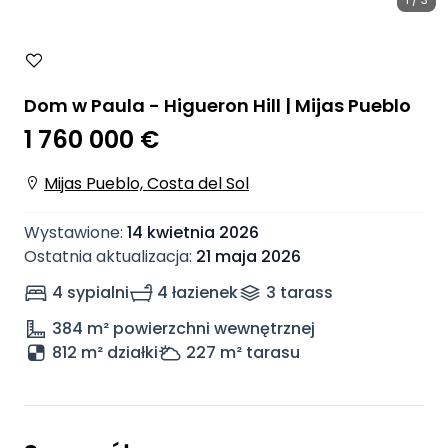
Dom w Paula - Higueron Hill | Mijas Pueblo
1 760 000 €
Mijas Pueblo, Costa del Sol
Wystawione
:
14 kwietnia 2026
Ostatnia aktualizacja
:
21 maja 2026
4 sypialni
4 łazienek
3
taras
s
384
m² powierzchni wewnętrznej
812 m² działki
227
m² tarasu