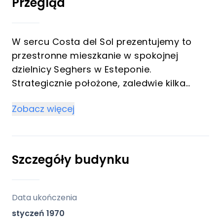
Przegląd
W sercu Costa del Sol prezentujemy to
przestronne mieszkanie w spokojnej
dzielnicy Seghers w Esteponie.
Strategicznie położone, zaledwie kilka
kroków od mariny, plaży i urokliwego
Zobacz więcej
centrum miasta, nieruchomość ta
wyróżnia się doskonałym potencjałem do
remontu i przekształcenia w perełkę
mieszkaniową lub inwestycję przynoszącą
Szczegóły budynku
wysokie zyski.
Nieruchomość składa się z trzech jasnych
Data ukończenia
sypialni, w pełni wyposażonej łazienki,
styczeń 1970