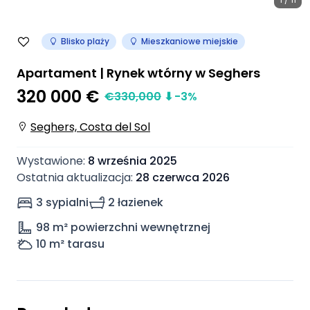
Blisko plaży
Mieszkaniowe miejskie
Apartament | Rynek wtórny w Seghers
320 000 €
€
330,000
⬇
-3
%
Seghers, Costa del Sol
Wystawione
:
8 września 2025
Ostatnia aktualizacja
:
28 czerwca 2026
3 sypialni
2 łazienek
98
m² powierzchni wewnętrznej
10
m² tarasu