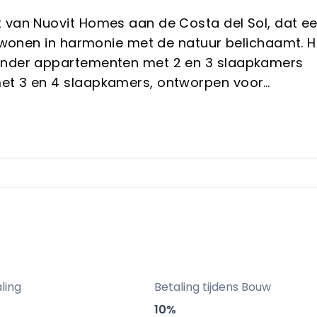
t van Nuovit Homes aan de Costa del Sol, dat e
us wonen in harmonie met de natuur belichaamt. H
ronder appartementen met 2 en 3 slaapkamers
met 3 en 4 slaapkamers, ontworpen voor
een hoog rendement en vakantiegangers die het
 mediterrane sfeer.
enmerken
chitectuur verbindt het interieur met het landsch
door privé-oases ontstaan die ongeëvenaard zijn
sruimte en yogaruimtes van Ishtar Club bieden
ling
Betaling tijdens Bouw
zondheidsgerichte vakanties en een blijvend
10%