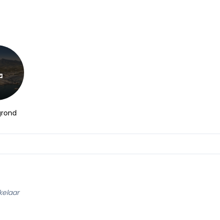
grond
kelaar