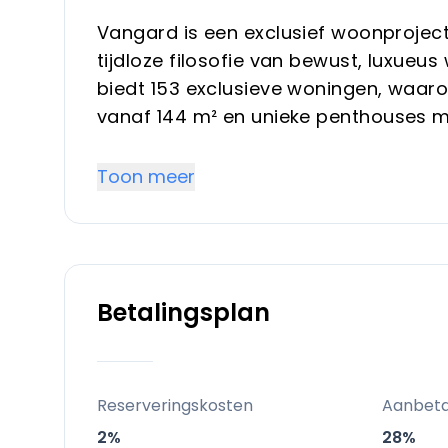
Vangard is een exclusief woonprojec
tijdloze filosofie van bewust, luxue
biedt 153 exclusieve woningen, waa
vanaf 144 m² en unieke penthouses 
investeerders die op zoek zijn naar 
hele jaar door willen genieten van de
Toon meer
Belangrijkste onderscheidende k
Tijdloze luxe in de buitenlucht: De ar
Betalingsplan
via terrassen en infinity pools, waar
de regio.
Wellness-ecosysteem: De spa, fitnes
Reserveringskosten
Aanbeta
hotelwaardige voorzieningen voor ge
2%
28%