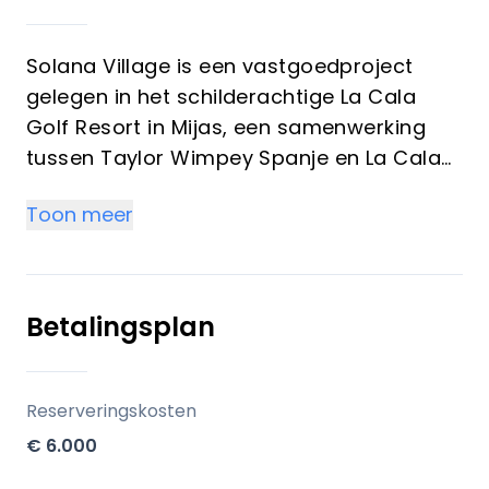
Solana Village is een vastgoedproject
gelegen in het schilderachtige La Cala
Golf Resort in Mijas, een samenwerking
tussen Taylor Wimpey Spanje en La Cala
Resort. Deze exclusieve gemeenschap
Toon meer
biedt een verscheidenheid aan luxe
woningen, waaronder appartementen met
tuin, penthouses en duplexwoningen. De
woningen zijn verkrijgbaar met 1 tot 3
Betalingsplan
slaapkamers en beschikken over ruime
interieurs, moderne afwerkingen en royale
buitenruimtes zoals terrassen, tuinen of
Reserveringskosten
solariums, allemaal ontworpen om
€ 6.000
comfort en stijl te maximaliseren.