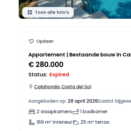
Toon alle foto's
Opslaan
Appartement | Bestaande bouw in C
€ 280.000
Status
:
Expired
Calahonda, Costa del Sol
Aangeboden op
:
28 april 2026
|
Laatst bijgew
2 slaapkamers
1 badkamer
169
m² interieur
25
m² terras