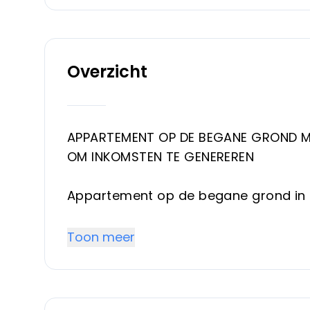
Overzicht
APPARTEMENT OP DE BEGANE GROND M
OM INKOMSTEN TE GENEREREN
Appartement op de begane grond in
keuken en woonkamer met toegang tot
Toon meer
Gelegen in een rustig complex met 
bij alle voorzieningen en op slechts 