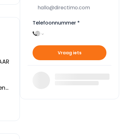
Telefoonnummer
*
Vraag iets
AAR
en
cht