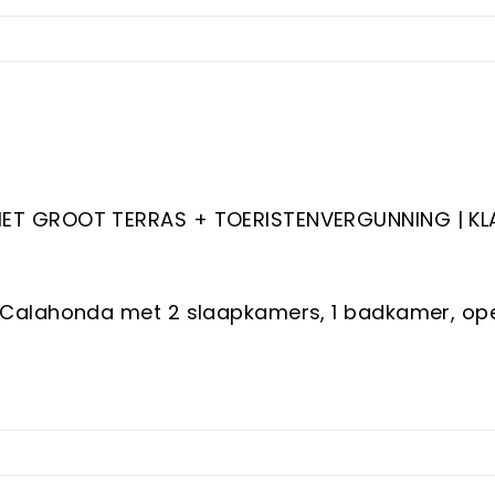
ET GROOT TERRAS + TOERISTENVERGUNNING | KL
 Calahonda met 2 slaapkamers, 1 badkamer, op
 een groot privéterras met eigen ingang.
2 zwembaden en gemeenschappelijke ruimtes, di
enkele minuten van het strand.