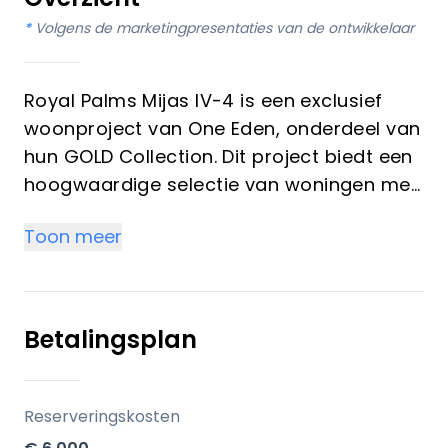
*
Volgens de marketingpresentaties van de ontwikkelaar
Royal Palms Mijas IV-4 is een exclusief
woonproject van One Eden, onderdeel van
hun GOLD Collection. Dit project biedt een
hoogwaardige selectie van woningen met
uitzicht op zee en aan de golfbaan,
Toon meer
gelegen in de gewilde regio Mijas Costa.
Het project omvat een reeks
hoogwaardige woningen, ontworpen voor
zowel vakantiebewoning als
Betalingsplan
investeringspotentieel:
Belangrijkste onderscheidende
Reserveringskosten
kenmerken