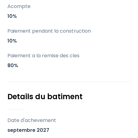
2027 ; ces maisons représentent une
Acompte
opportunité exceptionnelle, tant pour une
10%
résidence principale que pour une plus-
value.
Paiement pendant la construction
10%
Points forts
Paiement a la remise des cles
Programme exclusif : Seulement six villas
80%
contemporaines, garantissant intimité et
convivialité.
Details du batiment
Design contemporain : Une architecture
moderne axée sur le confort, la
fonctionnalité et l'efficacité.
Date d'achevement
septembre 2027
Efficacité énergétique : Climatisation