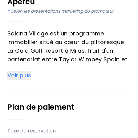
Apercu
*
Selon les presentations marketing du promoteur
Solana Village est un programme
immobilier situé au cœur du pittoresque
La Cala Golf Resort à Mijas, fruit d'un
partenariat entre Taylor Wimpey Spain et
La Cala Resort. Ce complexe résidentiel
Voir plus
exclusif propose une variété de biens
immobiliers de luxe, incluant
appartements avec jardin, penthouses et
duplex. Disponibles en configurations de 1
Plan de paiement
à 3 chambres, chaque logement offre des
intérieurs spacieux, des finitions
modernes et de généreux espaces
Taxe de reservation
extérieurs tels que terrasses, jardins ou