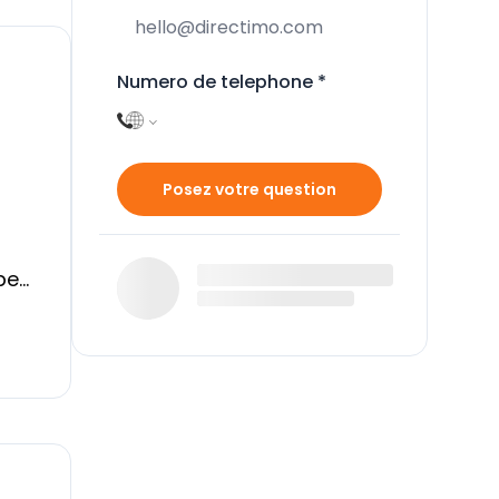
Numero de telephone
*
Posez votre question
per
n
et