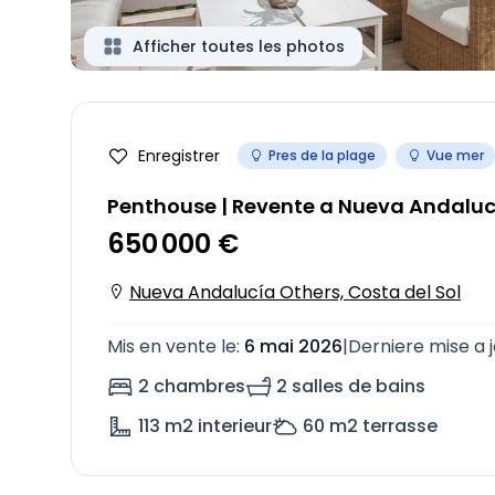
Afficher toutes les photos
Enregistrer
Pres de la plage
Vue mer
Penthouse | Revente a Nueva Andaluc
650 000 €
Nueva Andalucía Others, Costa del Sol
Mis en vente le
:
6 mai 2026
|
Derniere mise a 
2 chambres
2 salles de bains
113
m2 interieur
60
m2 terrasse