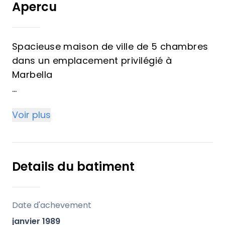
Apercu
Spacieuse maison de ville de 5 chambres
dans un emplacement privilégié à
Marbella
Idéal pour les familles, cet emplacement
Voir plus
offre un accès facile aux commerces,
restaurants et à un large éventail
d'installations sportives, tous accessibles
à pied. La vieille ville historique de
Details du batiment
Marbella, réputée pour ses charmantes
rues, ses excellents restaurants, ses
boutiques et ses bars animés, est à
Date d'achevement
seulement 15 minutes à pied. Le port de
janvier 1989