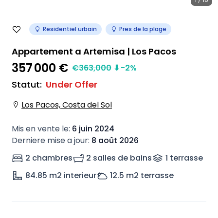
Residentiel urbain
Pres de la plage
Appartement a Artemisa | Los Pacos
357 000 €
€
363,000
⬇
-2
%
Statut
:
Under Offer
Los Pacos, Costa del Sol
Mis en vente le
:
6 juin 2024
Derniere mise a jour
:
8 août 2026
2 chambres
2 salles de bains
1
terrasse
84.85
m2 interieur
12.5
m2 terrasse