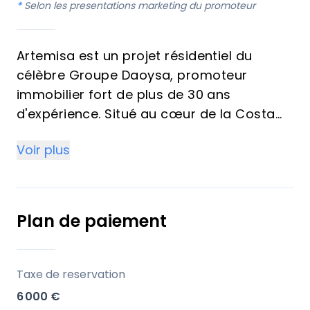
*
Selon les presentations marketing du promoteur
Artemisa est un projet résidentiel du
célèbre Groupe Daoysa, promoteur
immobilier fort de plus de 30 ans
d'expérience. Situé au cœur de la Costa
del Sol, Artemisa propose 66 logements
Voir plus
haut de gamme, comprenant des
appartements de 1 et 2 chambres.
Points forts
Plan de paiement
Emplacement privilégié : Situé dans le
quartier exclusif de Fuengirola, avec un
Taxe de reservation
accès facile à Malaga, Marbella et autres
6 000 €
destinations incontournables.