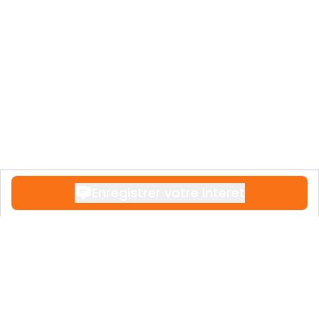
d’Artemisa répond aux plus hautes
exigences de qualité et de savoir-faire.
Enregistrer votre interet