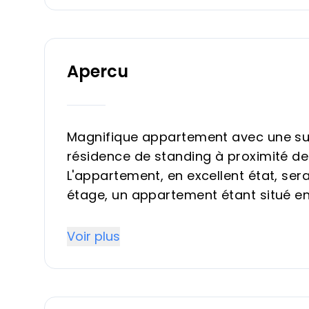
Apercu
Magnifique appartement avec une sup
résidence de standing à proximité de l
L'appartement, en excellent état, ser
étage, un appartement étant situé en
prix. Offres bienvenues.
Voir plus
Premier étage, Appartement, Carvajal
1 Chambre, 1 Salle de bain, Surface hab