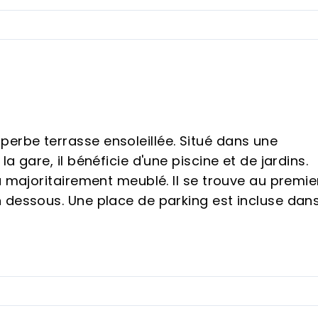
erbe terrasse ensoleillée. Situé dans une
a gare, il bénéficie d'une piscine et de jardins.
a majoritairement meublé. Il se trouve au premie
 dessous. Une place de parking est incluse dans
, Costa del Sol.
itable : 48 m², Terrasse : 12 m².