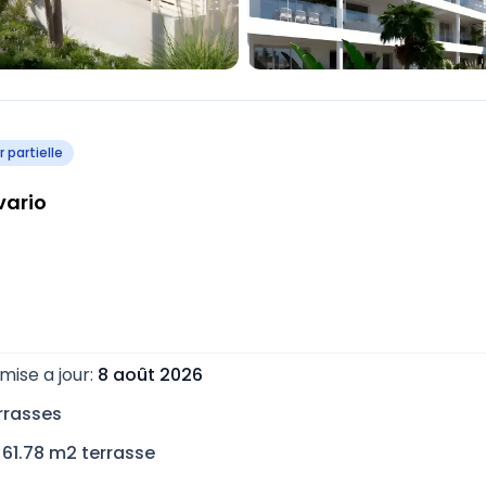
 partielle
vario
mise a jour
:
8 août 2026
rrasse
s
61.78
m2 terrasse