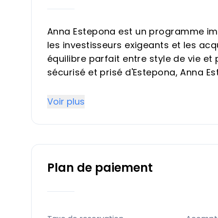
Anna Estepona est un programme immob
les investisseurs exigeants et les a
équilibre parfait entre style de vie et
sécurisé et prisé d'Estepona, Anna 
appartements et maisons de ville, ch
fonctionnalité et les vues panorami
Voir plus
de prestige offrant un fort potentiel,
personnel.
Points forts
Plan de paiement
Situation privilégiée dans l'un des m
accès exceptionnel aux plages, aux go
nœuds de transport.