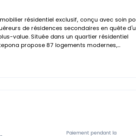
ilier résidentiel exclusif, conçu avec soin po
cquéreurs de résidences secondaires en quête d'
 plus-value. Située dans un quartier résidentiel
Estepona propose 87 logements modernes,
acun conçu pour optimiser le confort, la
ques. Ce projet se positionne comme une adress
 tant pour les revenus locatifs que pour un usag
archés les plus dynamiques de la région, avec un
lfs, aux ports de plaisance et aux principaux
Paiement pendant la