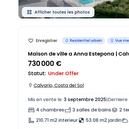
Afficher toutes les photos
Enregistrer
Residentiel urbain
Vue mer
Maison de ville a Anna Estepona | Cal
730 000 €
Statut
:
Under Offer
Calvario, Costa del Sol
Mis en vente le
:
3 septembre 2025
|
Derniere 
4 chambres
3 salles de bains
2
te
210.71
m2 interieur
53.08 m2 jardin